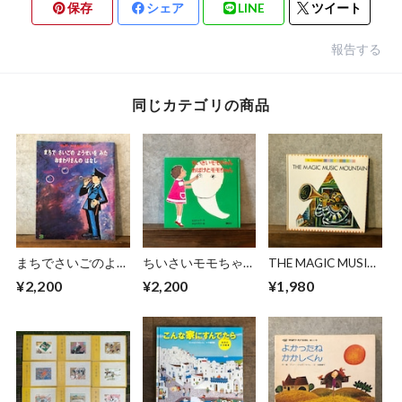
保存
シェア
LINE
ツイート
報告する
同じカテゴリの商品
まちでさいごのよう
ちいさいモモちゃ
THE MAGIC MUSIC
せいをみたおまわり
ん おばけとモモち
MOUNTAIN
¥2,200
¥2,200
¥1,980
さんのはなし
ゃん