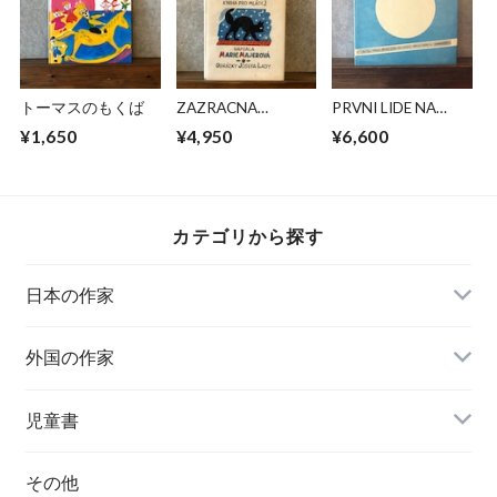
トーマスのもくば
ZAZRACNA
PRVNI LIDE NA
HODINKA
MESICI
¥1,650
¥4,950
¥6,600
カテゴリから探す
日本の作家
外国の作家
チェコ
児童書
ハンガリー
その他