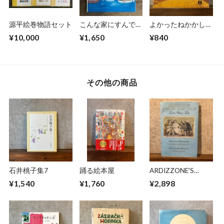
源平絵巻物語セット
こんな家にすんでた
よかったねかかしく
ら
ん
¥10,000
¥1,650
¥840
その他の商品
石井桃子集7
踊る絵本屋
ARDIZZONE'S
ENGLISH FAIRY
¥1,540
¥1,760
¥2,898
TALES