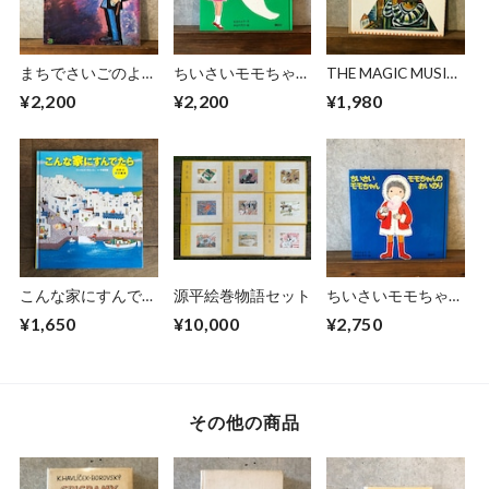
まちでさいごのよう
ちいさいモモちゃ
THE MAGIC MUSIC
せいをみたおまわり
ん おばけとモモち
MOUNTAIN
¥2,200
¥2,200
¥1,980
さんのはなし
ゃん
こんな家にすんでた
源平絵巻物語セット
ちいさいモモちゃ
ら
ん モモちゃんのお
¥1,650
¥10,000
¥2,750
いのり
その他の商品