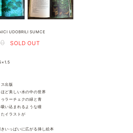
NICI UDOBRILI SUMCE
30
SOLD OUT
5×1.5
ロス出版
るほど美しい水の中の世界
ドゥラーチェクの緑と青
い吸い込まれるような瞳
ったイラストが
開きいっぱいに広がる挿し絵本