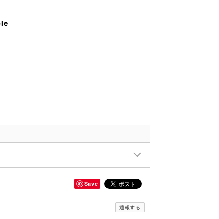
ble
Save
通報する