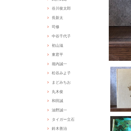
谷川俊太郎
長新太
司修
中谷千代子
初山滋
東君平
堀内誠一
松谷みよ子
まどみちお
丸木俊
和田誠
油野誠一
タイガー立石
鈴木善治