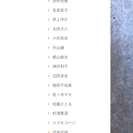
安野光雅
安房直子
井上洋介
太田大八
小沢良吉
片山健
梶山俊夫
神沢利子
北田卓史
熊田千佳慕
佐々木マキ
佐藤さとる
杉浦繁茂
スズキコージ
武井武雄