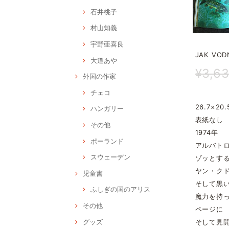
石井桃子
村山知義
宇野亜喜良
JAK VOD
大道あや
¥3,6
外国の作家
チェコ
26.7×20.
ハンガリー
表紙なし
その他
1974年
ポーランド
アルバト
スウェーデン
ゾッとす
ヤン・ク
児童書
そして黒
ふしぎの国のアリス
魔力を持
その他
ページに
そして見
グッズ