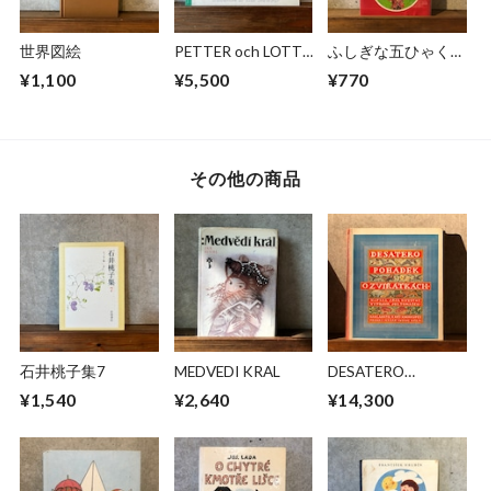
世界図絵
PETTER och LOTTA
ふしぎな五ひゃくの
pa AVENTYR
ぼうし
¥1,100
¥5,500
¥770
その他の商品
石井桃子集7
MEDVEDI KRAL
DESATERO
POHADEK O
¥1,540
¥2,640
¥14,300
ZVIRATKACH