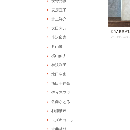
安野光雅
安房直子
井上洋介
太田大八
KRABBAT
小沢良吉
片山健
梶山俊夫
神沢利子
北田卓史
熊田千佳慕
佐々木マキ
佐藤さとる
杉浦繁茂
スズキコージ
武井武雄