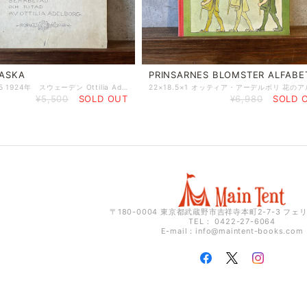
ASKA
PRINSARNES BLOMSTER ALFABE
27×22.5×0.5 1924年 スウェーデン Ottilia Adelborg オッティア・アーデルボリ
¥5,500
SOLD OUT
¥6,980
SOLD 
〒180-0004 東京都武蔵野市吉祥寺本町2-7-3 フェ
TEL： 0422-27-6064
E-mail：
info@maintent-books.com