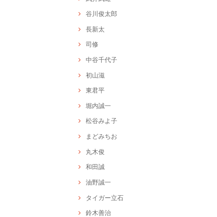
谷川俊太郎
長新太
司修
中谷千代子
初山滋
東君平
堀内誠一
松谷みよ子
まどみちお
丸木俊
和田誠
油野誠一
タイガー立石
鈴木善治