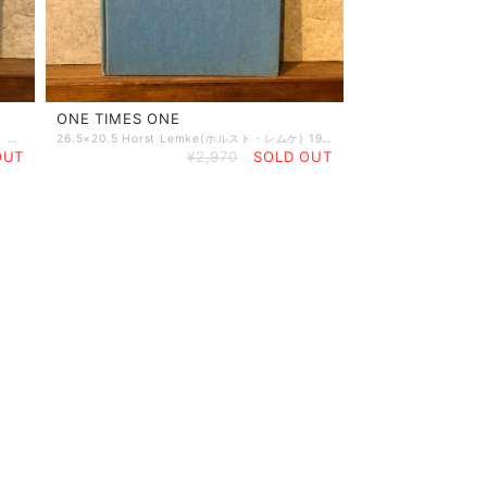
ONE TIMES ONE
26.2×19.5×1.5 蔵書印あり ホルスト・レムケ 絵 高橋健二 訳 河出書房
26.5×20.5 Horst Lemke(ホルスト・レムケ) 1969年 カバーなし
OUT
¥2,970
SOLD OUT