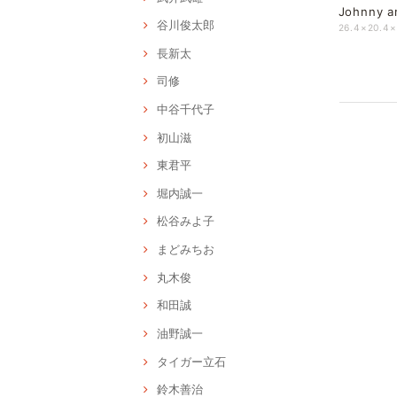
Johnny a
谷川俊太郎
26.4×20.
長新太
司修
中谷千代子
初山滋
東君平
堀内誠一
松谷みよ子
まどみちお
丸木俊
和田誠
油野誠一
タイガー立石
鈴木善治