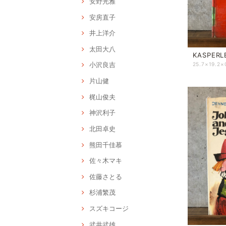
安野光雅
安房直子
井上洋介
太田大八
KASPERLE
小沢良吉
25.7×19.
片山健
梶山俊夫
神沢利子
北田卓史
熊田千佳慕
佐々木マキ
佐藤さとる
杉浦繁茂
スズキコージ
武井武雄