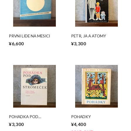
PRVNI LIDE NA MESICI
PETR, JA A ATOMY
¥6,600
¥3,300
POHADKA POD
POHADKY
STROMECEK
¥3,300
¥4,400